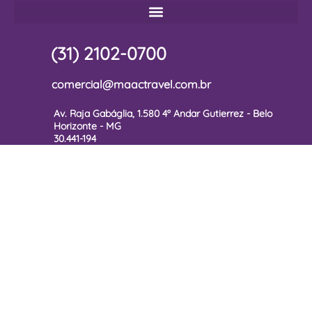
(31) 2102-0700
comercial@maactravel.com.br
Av. Raja Gabáglia, 1.580 4º Andar Gutierrez - Belo
Horizonte - MG
30.441-194
Diário de Bordo MAAC Travel
Inscreva-se em nossa Newsletter receba dicas, sugestões e
novidades sobre o universo das viagens corporativas.