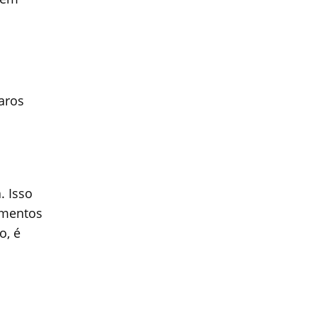
aros
. Isso
amentos
o, é