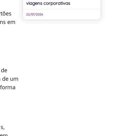
viagens corporativas
rtões
22/07/2026
uns em
 de
a de um
 forma
s,
 em