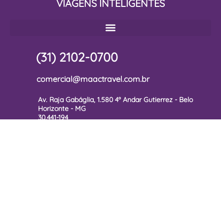
VIAGENS INTELIGENTES
(31) 2102-0700
comercial@maactravel.com.br
Av. Raja Gabáglia, 1.580 4º Andar Gutierrez - Belo
Horizonte - MG
30.441-194
Diário de Bordo MAAC Travel
Inscreva-se em nossa Newsletter receba dicas, sugestões e
novidades sobre o universo das viagens corporativas.