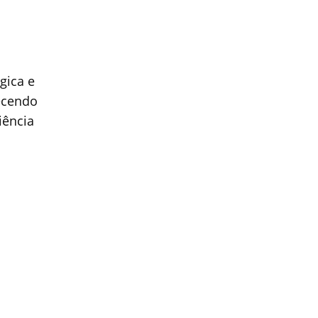
gica e
ecendo
iência