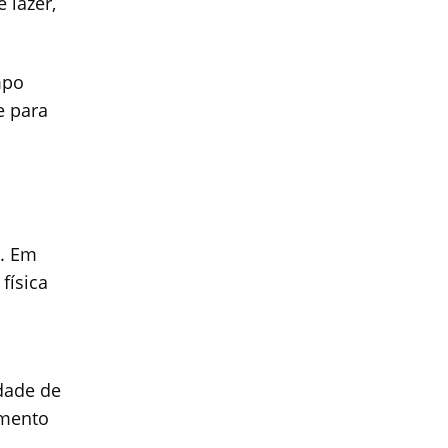
 lazer,
mpo
e para
s. Em
física
dade de
amento