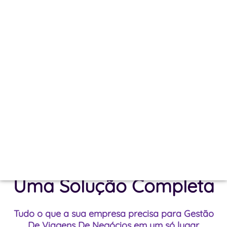
PERFORMANCE
Com a MAAC Travel, você Maximiza Resultados com
Atendimento Premium, Soluções Personalizadas e
Economia que Impacta o Seu Negócio.
TRANSFORME AGORA SUAS VIAGENS
ATENDIMENTO QUE CONECTA, TECNOLOGIA QUE
TRANSFORMA E ECONOMIA QUE IMPACTA.
Uma Solução Completa
Tudo o que a sua empresa precisa para Gestão
De Viagens De Negócios em um só lugar