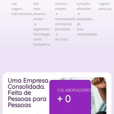
nas
dos
maneira
soluções
viagens
viagens
mais
simples
eficientes
pessoais.
internacionais.
diversos
e
e
portes
automatizada,
adaptadas
e
otimizando
às
segmentos.
processos
suas
Tecnologia
e
necessidades.
como
recursos.
facilitadora
Uma Empresa
Consolidada.
COLABORADORES
Feita de
+
0
Pessoas para
Pessoas