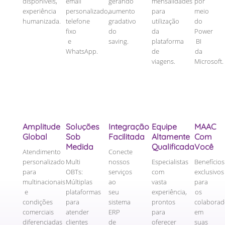
disponíveis,
email
gerando
mensalidades
por
experiência
personalizado,
aumento
para
meio
humanizada.
telefone
gradativo
utilização
do
fixo
do
da
Power
e
saving.
plataforma
BI
WhatsApp.
de
da
viagens.
Microsoft.
Amplitude
Soluções
Integração
Equipe
MAAC
Global
Sob
Facilitada
Altamente
Com
Medida
Qualificada
Você
Atendimento
Conecte
personalizado
Multi
nossos
Especialistas
Benefícios
para
OBTs:
serviços
com
exclusivos
multinacionais
Múltiplas
ao
vasta
para
e
plataformas
seu
experiência,
os
condições
para
sistema
prontos
colaborad
comerciais
atender
ERP
para
em
diferenciadas
clientes
de
oferecer
suas