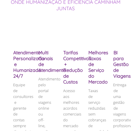
ONDE HUMANIZAÇÃO E EFICIÊNCIA CAMINHAM
JUNTAS
Atendimento
Multi
Tarifas
Melhores
BI
Personalizado
Canais
Competitivas
Taxas
para
e
de
+
de
Gestão
Humanizado
Atendimento
Redução
Serviço
de
24/7
de
do
Viagens
Atendimento
Custos
Mercado
Equipe
pelo
Entrega
de
portal
Acesso
Taxas
de
consultores
de
aos
de
uma
e
viagens
melhores
serviço
gestão
gerente
online
acordos
reduzidas
de
de
ou
comerciais
sem
viagens
contas
off-
do
cobranças
corporati
sempre
line,
mercado
de
profission