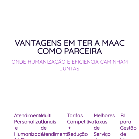
VANTAGENS EM TER A MAAC
COMO PARCEIRA
ONDE HUMANIZAÇÃO E EFICIÊNCIA CAMINHAM
JUNTAS
Atendimento
Multi
Tarifas
Melhores
BI
Personalizado
Canais
Competitivas
Taxas
para
e
de
+
de
Gestão
Humanizado
Atendimento
Redução
Serviço
de