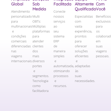
Global
Sob
Facilitada
Altamente
Com
Medida
Qualificada
Você
Atendimento
Conecte
personalizado
Multi
nossos
Especialistas
Benefícios
para
OBTs:
serviços
com
exclusivos
multinacionais
Múltiplas
ao
vasta
para
e
plataformas
seu
experiência,
os
condições
para
sistema
prontos
colaborad
comerciais
atender
ERP
para
em
diferenciadas
clientes
de
oferecer
suas
nas
dos
maneira
soluções
viagens
viagens
mais
simples
eficientes
pessoais.
internacionais.
diversos
e
e
portes
automatizada,
adaptadas
e
otimizando
às
segmentos.
processos
suas
Tecnologia
e
necessidades.
como
recursos.
facilitadora