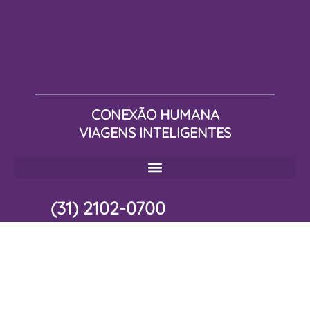
CONEXÃO HUMANA
VIAGENS INTELIGENTES
(31) 2102-0700
comercial@maactravel.com.br
Av. Raja Gabáglia, 1.580 4º Andar Gutierrez - Belo
Horizonte - MG
30.441-194