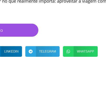
r no que realmente importa: aproveitar a viagem co
ta
LINKEDIN
TELEGRAM
WHATSAPP
(31) 2102-0700
NICIAL
comercial@maactravel.com.br