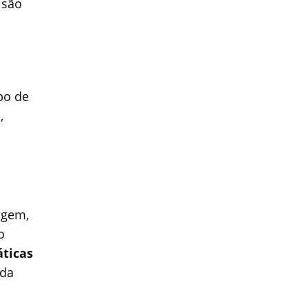
são
bo de
,
agem,
o
áticas
ada