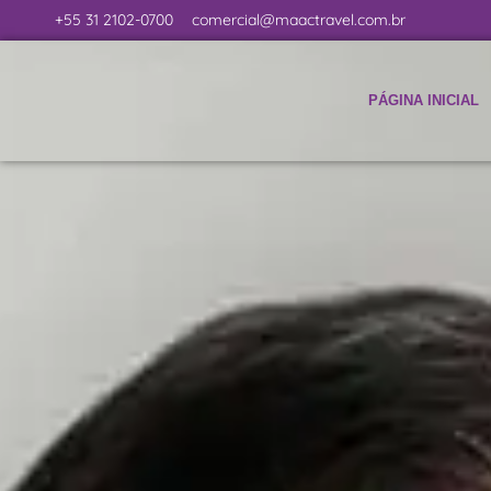
+55 31 2102-0700
comercial@maactravel.com.br
PÁGINA INICIAL