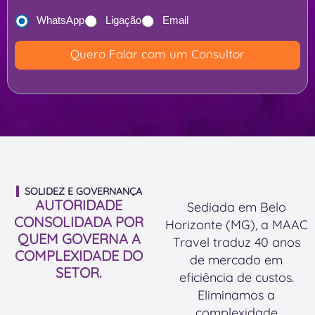
l
t
m
o
WhatsApp
Ligação
Email
o
e
p
o
n
Quero Falar com um Consultor
r
u
s
i
W
a
n
h
l
c
a
e
i
t
s
p
s
t
a
a
i
l
p
m
SOLIDEZ E GOVERNANÇA
d
p
AUTORIDADE
a
Sediada em Belo
e
*
CONSOLIDADA POR
d
Horizonte (MG), a MAAC
s
QUEM GOVERNA A
o
Travel traduz 40 anos
a
COMPLEXIDADE DO
e
de mercado em
f
SETOR.
m
eficiência de custos.
i
v
Eliminamos a
o
i
complexidade