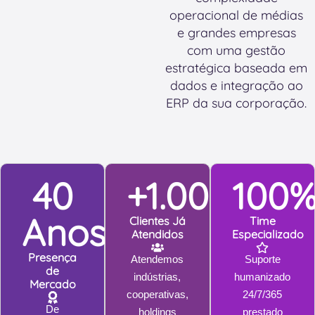
h
a
operacional de médias
o
g
e grandes empresas
j
e
com uma gestão
e
n
estratégica baseada em
?
s
dados e integração ao
ERP da sua corporação.
40
+1.000
100
Anos
Clientes Já
Time
Atendidos
Especializado
Presença
Atendemos
Suporte
de
indústrias,
humanizado
Mercado
cooperativas,
24/7/365
De
holdings
prestado