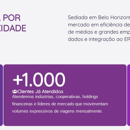
m
d
p
a
e
*
d
 POR
Sediada em Belo Horizont
s
o
mercado em eficiência de
IDADE
a
e
de médias e grandes emp
f
m
dados e integração ao E
i
v
o
i
h
a
o
g
j
+1.000
e
e
n
?
s
Clientes Já Atendidos
Atendemos indústrias, cooperativas, holdings
financeiras e líderes de mercado que movimentam
volumes expressivos de viagens mensalmente.