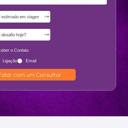
eber o Contato
*
Ligação
Email
Falar com um Consultor