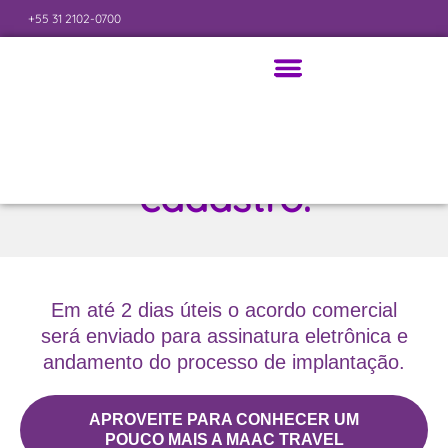
+55 31 2102-0700
Obrigado pelo envio
Página Inicial
Gestão de Viagens Corporativas
Controle de Despesas
dos documentos para
cadastro.
Em até 2 dias úteis o acordo comercial
será enviado para assinatura eletrônica e
andamento do processo de implantação.
APROVEITE PARA CONHECER UM
POUCO MAIS A MAAC TRAVEL