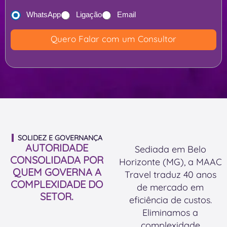
l
t
m
o
WhatsApp
Ligação
Email
o
e
p
o
n
Quero Falar com um Consultor
r
u
s
i
W
a
n
h
l
c
a
e
i
t
s
p
s
t
a
a
i
l
p
m
SOLIDEZ E GOVERNANÇA
d
p
AUTORIDADE
a
Sediada em Belo
e
*
CONSOLIDADA POR
d
Horizonte (MG), a MAAC
s
QUEM GOVERNA A
o
Travel traduz 40 anos
a
COMPLEXIDADE DO
e
de mercado em
f
SETOR.
m
eficiência de custos.
i
v
Eliminamos a
o
i
complexidade