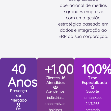
h
a
operacional de médias
o
g
e grandes empresas
j
e
com uma gestão
e
n
estratégica baseada em
?
s
dados e integração ao
ERP da sua corporação.
40
+1.000
100
Anos
Clientes Já
Time
Atendidos
Especializado
Presença
Atendemos
Suporte
de
indústrias,
humanizado
Mercado
cooperativas,
24/7/365
De
holdings
prestado