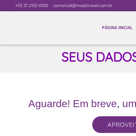
+55 31 2102-0700
comercial@maactravel.com.br
PÁGINA INICIAL
SEUS DADO
Aguarde! Em breve, um 
APROVEI