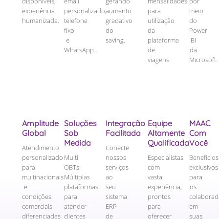
disponíveis,
email
gerando
mensalidades
por
experiência
personalizado,
aumento
para
meio
humanizada.
telefone
gradativo
utilização
do
fixo
do
da
Power
e
saving.
plataforma
BI
WhatsApp.
de
da
viagens.
Microsoft.
Amplitude
Soluções
Integração
Equipe
MAAC
Global
Sob
Facilitada
Altamente
Com
Medida
Qualificada
Você
Atendimento
Conecte
personalizado
Multi
nossos
Especialistas
Benefícios
para
OBTs:
serviços
com
exclusivos
multinacionais
Múltiplas
ao
vasta
para
e
plataformas
seu
experiência,
os
condições
para
sistema
prontos
colaborad
comerciais
atender
ERP
para
em
diferenciadas
clientes
de
oferecer
suas