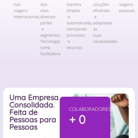
nas
dos
maneira
soluções
viagens
viagens
mais
simples
eficientes
pessoais.
internacionais.
diversos
e
e
portes
automatizada,
adaptadas
e
otimizando
às
segmentos.
processos
suas
Tecnologia
e
necessidades.
como
recursos.
facilitadora
Uma Empresa
Consolidada.
COLABORADORES
Feita de
+
0
Pessoas para
Pessoas