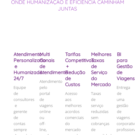
ONDE HUMANIZAÇÃO E EFICIÊNCIA CAMINHAM
JUNTAS
Atendimento
Multi
Tarifas
Melhores
BI
Personalizado
Canais
Competitivas
Taxas
para
e
de
+
de
Gestão
Humanizado
Atendimento
Redução
Serviço
de
24/7
de
do
Viagens
Atendimento
Custos
Mercado
Equipe
pelo
Entrega
de
portal
Acesso
Taxas
de
consultores
de
aos
de
uma
e
viagens
melhores
serviço
gestão
gerente
online
acordos
reduzidas
de
de
ou
comerciais
sem
viagens
contas
off-
do
cobranças
corporati
sempre
line,
mercado
de
profission