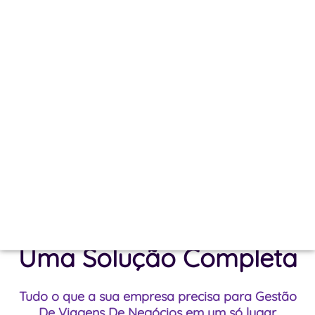
PERFORMANCE
Com a MAAC Travel, você Maximiza Resultados com
Atendimento Premium, Soluções Personalizadas e
Economia que Impacta o Seu Negócio.
TRANSFORME AGORA SUAS VIAGENS
ATENDIMENTO QUE CONECTA, TECNOLOGIA QUE
TRANSFORMA E ECONOMIA QUE IMPACTA.
Uma Solução Completa
Tudo o que a sua empresa precisa para Gestão
De Viagens De Negócios em um só lugar